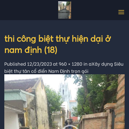
Skip
to
content
thi công biệt thự hiện dại ở
nam định (18)
Published
12/23/2023
at
960 × 1280
in
aXây dựng Siêu
biệt thự tân cổ điển Nam Định trọn gói