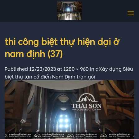
Skip
to
content
thi công biệt thự hiện dại ở
nam định (37)
Published
12/23/2023
at
1280 × 960
in
aXây dựng Siêu
biệt thự tân cổ điển Nam Định trọn gói