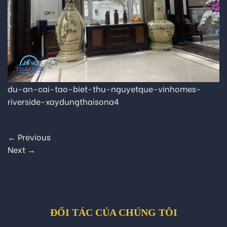
du-an-cai-tao-biet-thu-nguyetque-vinhomes-
riverside-xaydungthaisona4
←
Previous
Next
→
ĐỐI TÁC CỦA CHÚNG TÔI