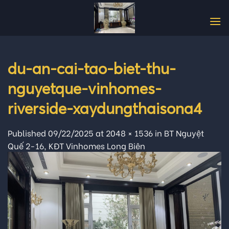
Skip
to
content
du-an-cai-tao-biet-thu-
nguyetque-vinhomes-
riverside-xaydungthaisona4
Published
09/22/2025
at
2048 × 1536
in
BT Nguyệt
Quế 2-16, KĐT Vinhomes Long Biên