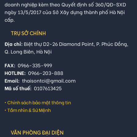
doanh nghiệp kèm theo Quyết định số 360/QĐ-SXD
ngày 13/5/2017 của Sở Xây dựng thành phố Hà Nội
cấp.
TRỤ SỞ CHÍNH
Địa chỉ:
Biệt thự D2-26 Diamond Point, P. Phúc Đồng,
Q. Long Biên, Hà Nội
FAX:
0966-335-999
HOTLINE:
0966-203-888
Email:
thaisontci@gmail.com
Mã số thuế:
0107613425
•
Chính sách bảo mật thông tin
•
Tầm nhìn & Sứ Mệnh
VĂN PHÒNG ĐẠI DIỆN