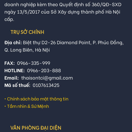
doanh nghiệp kèm theo Quyết định số 360/QĐ-SXD
ngày 13/5/2017 của Sở Xây dựng thành phố Hà Nội
cấp.
TRỤ SỞ CHÍNH
Địa chỉ:
Biệt thự D2-26 Diamond Point, P. Phúc Đồng,
Q. Long Biên, Hà Nội
FAX:
0966-335-999
HOTLINE:
0966-203-888
Email:
thaisontci@gmail.com
Mã số thuế:
0107613425
•
Chính sách bảo mật thông tin
•
Tầm nhìn & Sứ Mệnh
VĂN PHÒNG ĐẠI DIỆN