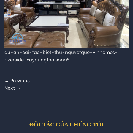
du-an-cai-tao-biet-thu-nguyetque-vinhomes-
riverside-xaydungthaisona5
←
Previous
Next
→
ĐỐI TÁC CỦA CHÚNG TÔI