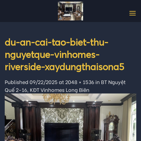
Skip
to
content
du-an-cai-tao-biet-thu-
nguyetque-vinhomes-
riverside-xaydungthaisona5
Published
09/22/2025
at
2048 × 1536
in
BT Nguyệt
Quế 2-16, KĐT Vinhomes Long Biên