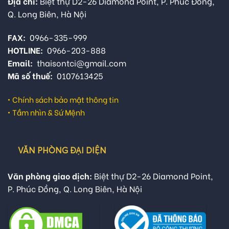
Địa chỉ:
Biệt thự D2-26 Diamond Point, P. Phúc Đồng,
Q. Long Biên, Hà Nội
FAX:
0966-335-999
HOTLINE:
0966-203-888
Email:
thaisontci@gmail.com
Mã số thuế:
0107613425
•
Chính sách bảo mật thông tin
•
Tầm nhìn & Sứ Mệnh
VĂN PHÒNG ĐẠI DIỆN
Văn phòng giao dịch:
Biệt thự D2-26 Diamond Point,
P. Phúc Đồng, Q. Long Biên, Hà Nội