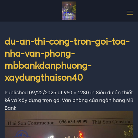
Skip
to
content
du-an-thi-cong-tron-goi-toa-
nha-van-phong-
mbbankdanphuong-
xaydungthaison40
Published
09/22/2025
at
960 × 1280
in
Siêu dự án thiết
kế và Xây dựng trọn gói Văn phòng của ngân hàng MB
Bank