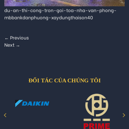
du-an-thi-cong-tron-goi-toa-nha-van-phong-
mbbankdanphuong-xaydungthaison40
←
Previous
Next
→
ĐỐI TÁC CỦA CHÚNG TÔI