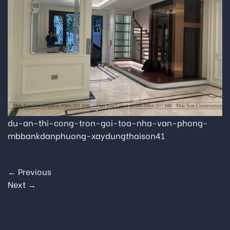
du-an-thi-cong-tron-goi-toa-nha-van-phong-
mbbankdanphuong-xaydungthaison41
←
Previous
Next
→