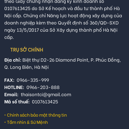
theo Giấy chứng nhận đăng ký kinh doanh số
0107613425 do Sở Kế hoạch và đầu tư thành phố Hà
Nội cấp. Chứng chỉ Năng lực hoạt động xây dựng của
doanh nghiệp kèm theo Quyết định số 360/QĐ-SXD
ngày 13/5/2017 của Sở Xây dựng thành phố Hà Nội
cấp.
TRỤ SỞ CHÍNH
Địa chỉ:
Biệt thự D2-26 Diamond Point, P. Phúc Đồng,
Q. Long Biên, Hà Nội
FAX:
0966-335-999
HOTLINE:
0966-203-888
Email:
thaisontci@gmail.com
Mã số thuế:
0107613425
•
Chính sách bảo mật thông tin
•
Tầm nhìn & Sứ Mệnh