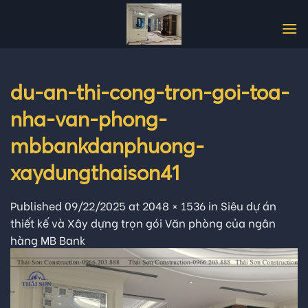
Skip
to
content
du-an-thi-cong-tron-goi-toa-
nha-van-phong-
mbbankdanphuong-
xaydungthaison41
Published
09/22/2025
at
2048 × 1536
in
Siêu dự án
thiết kế và Xây dựng trọn gói Văn phòng của ngân
hàng MB Bank