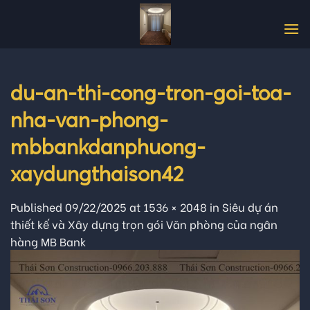
Skip
to
content
du-an-thi-cong-tron-goi-toa-
nha-van-phong-
mbbankdanphuong-
xaydungthaison42
Published
09/22/2025
at
1536 × 2048
in
Siêu dự án
thiết kế và Xây dựng trọn gói Văn phòng của ngân
hàng MB Bank