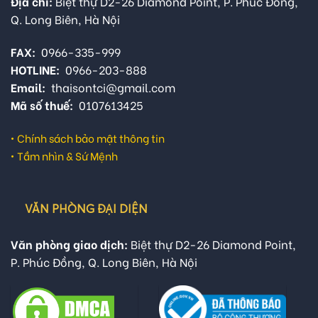
Địa chỉ:
Biệt thự D2-26 Diamond Point, P. Phúc Đồng,
Q. Long Biên, Hà Nội
FAX:
0966-335-999
HOTLINE:
0966-203-888
Email:
thaisontci@gmail.com
Mã số thuế:
0107613425
•
Chính sách bảo mật thông tin
•
Tầm nhìn & Sứ Mệnh
VĂN PHÒNG ĐẠI DIỆN
Văn phòng giao dịch:
Biệt thự D2-26 Diamond Point,
P. Phúc Đồng, Q. Long Biên, Hà Nội