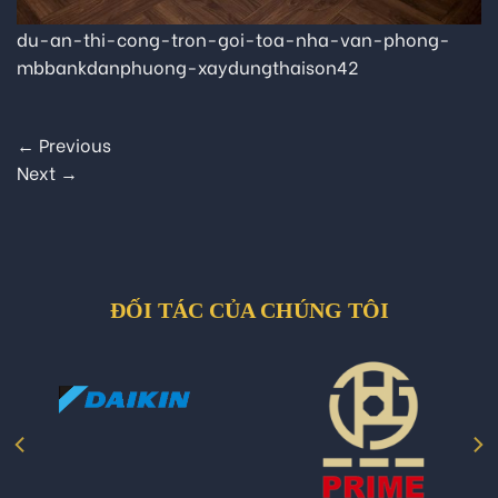
du-an-thi-cong-tron-goi-toa-nha-van-phong-
mbbankdanphuong-xaydungthaison42
←
Previous
Next
→
ĐỐI TÁC CỦA CHÚNG TÔI