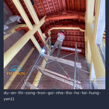
du-an-thi-cong-tron-goi-nha-tho-ho-tai-hung-
yen11