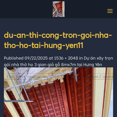
Skip
to
content
du-an-thi-cong-tron-goi-nha-
tho-ho-tai-hung-yen11
Published
09/22/2025
at
1536 × 2048
in
Dự án xây trọn
gói nhà thờ họ 3 gian giả gỗ 8mx7m tại Hưng Yên