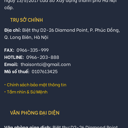
cấp.
TRỤ SỞ CHÍNH
Địa chỉ:
Biệt thự D2-26 Diamond Point, P. Phúc Đồng,
Q. Long Biên, Hà Nội
FAX:
0966-335-999
HOTLINE:
0966-203-888
Email:
thaisontci@gmail.com
Mã số thuế:
0107613425
•
Chính sách bảo mật thông tin
•
Tầm nhìn & Sứ Mệnh
VĂN PHÒNG ĐẠI DIỆN
Văn phòng giao dịch:
Biệt thự D2-26 Diamond Point,