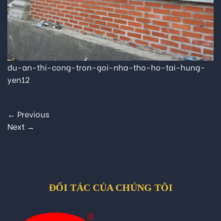
du-an-thi-cong-tron-goi-nha-tho-ho-tai-hung-
yen12
←
Previous
Next
→
ĐỐI TÁC CỦA CHÚNG TÔI