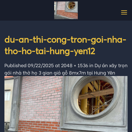
Skip
to
content
du-an-thi-cong-tron-goi-nha-
tho-ho-tai-hung-yen12
Published
09/22/2025
at
2048 × 1536
in
Dự án xây trọn
gói nhà thờ họ 3 gian giả gỗ 8mx7m tại Hưng Yên