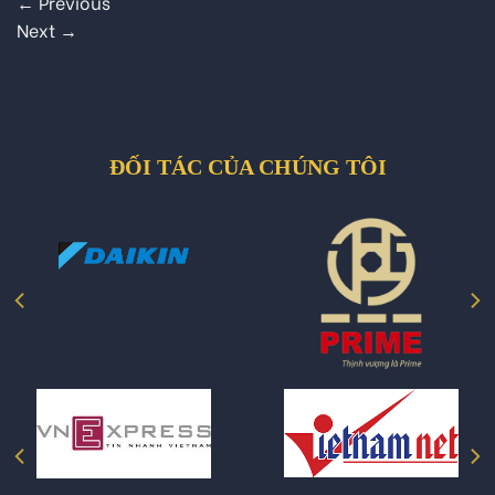
←
Previous
Next
→
ĐỐI TÁC CỦA CHÚNG TÔI