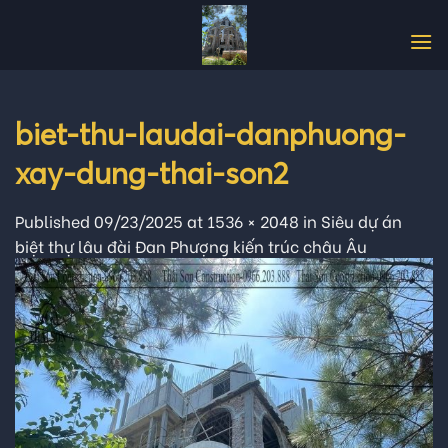
Skip
to
content
biet-thu-laudai-danphuong-
xay-dung-thai-son2
Published
09/23/2025
at
1536 × 2048
in
Siêu dự án
biệt thự lâu đài Đan Phượng kiến trúc châu Âu