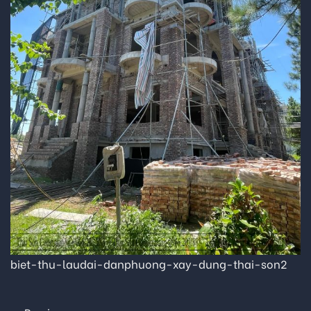
biet-thu-laudai-danphuong-xay-dung-thai-son2