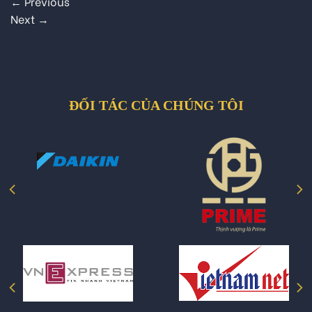
←
Previous
Next
→
ĐỐI TÁC CỦA CHÚNG TÔI