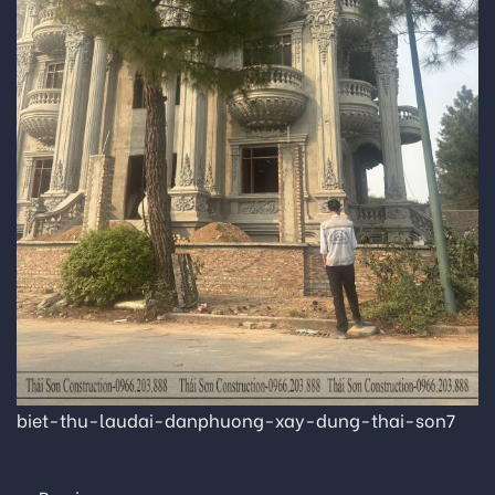
biet-thu-laudai-danphuong-xay-dung-thai-son7