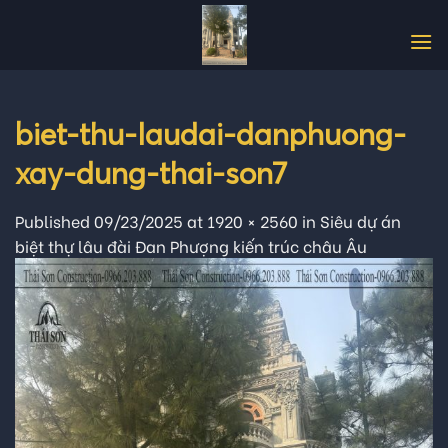
Skip
to
content
biet-thu-laudai-danphuong-
xay-dung-thai-son7
Published
09/23/2025
at
1920 × 2560
in
Siêu dự án
biệt thự lâu đài Đan Phượng kiến trúc châu Âu