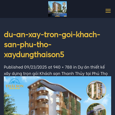
Skip
to
content
du-an-xay-tron-goi-khach-
san-phu-tho-
xaydungthaison5
Published
09/23/2025
at
940 × 788
in
Dự án thiết kế
xây dựng trọn gói Khách sạn Thanh Thủy tại Phú Thọ