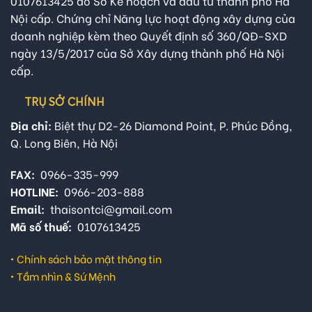
0107613425 do Sở Kế hoạch và đầu tư thành phố Hà
Nội cấp. Chứng chỉ Năng lực hoạt động xây dựng của
doanh nghiệp kèm theo Quyết định số 360/QĐ-SXD
ngày 13/5/2017 của Sở Xây dựng thành phố Hà Nội
cấp.
TRỤ SỞ CHÍNH
Địa chỉ:
Biệt thự D2-26 Diamond Point, P. Phúc Đồng,
Q. Long Biên, Hà Nội
FAX:
0966-335-999
HOTLINE:
0966-203-888
Email:
thaisontci@gmail.com
Mã số thuế:
0107613425
•
Chính sách bảo mật thông tin
•
Tầm nhìn & Sứ Mệnh