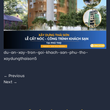
du-an-xay-tron-goi-khach-san-phu-tho-
xaydungthaison5
←
Previous
Next
→