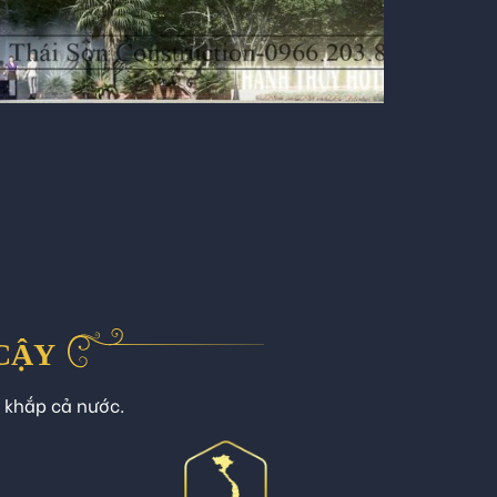
 CẬY
n khắp cả nước.