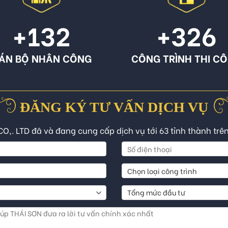
+132
+326
ÁN BỘ NHÂN CÔNG
CÔNG TRÌNH THI C
ĐĂNG KÝ TƯ VẤN DỊCH VỤ
CO,. LTD đã và đang cung cấp dịch vụ tới 63 tỉnh thành trê