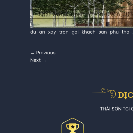
du-an-xay-tron-goi-khach-san-phu-tho-
←
Previous
Next
→
DỊC
THÁI SƠN TCI C