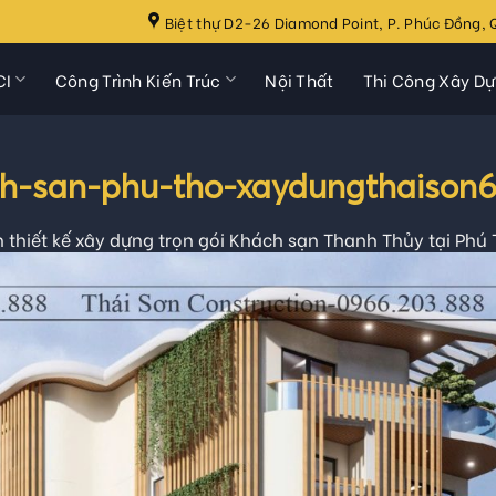
Biệt thự D2-26 Diamond Point, P. Phúc Đồng, Q
CI
Công Trình Kiến Trúc
Nội Thất
Thi Công Xây D
ch-san-phu-tho-xaydungthaison
 thiết kế xây dựng trọn gói Khách sạn Thanh Thủy tại Phú