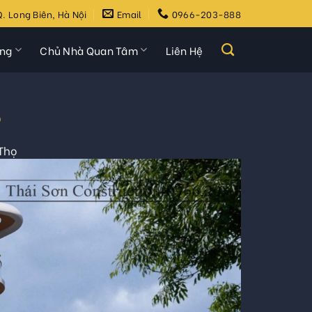
. Long Biên, Hà Nội
Email
0966-203-888
ựng
Chủ Nhà Quan Tâm
Liên Hệ
6
 Thọ