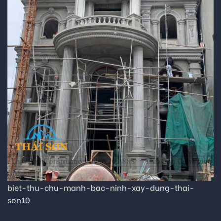
biet-thu-chu-manh-bac-ninh-xay-dung-thai-
son10