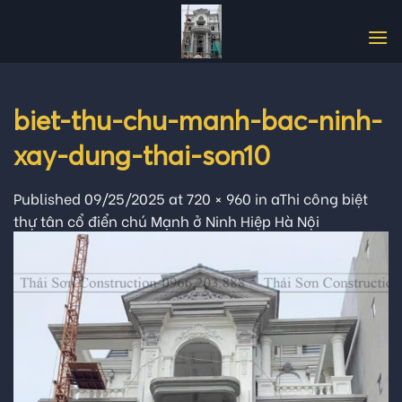
Skip
to
content
biet-thu-chu-manh-bac-ninh-
xay-dung-thai-son10
Published
09/25/2025
at
720 × 960
in
aThi công biệt
thự tân cổ điển chú Mạnh ở Ninh Hiệp Hà Nội