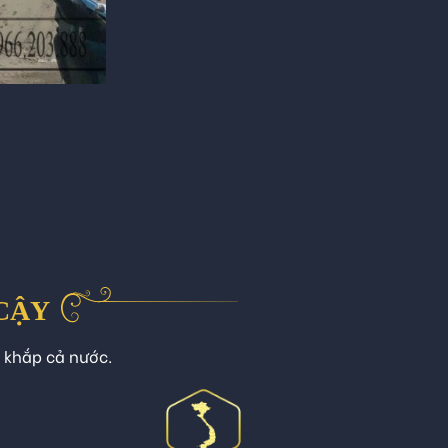
 CẬY
n khắp cả nước.