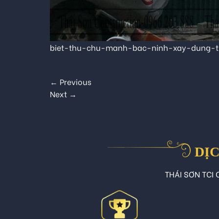
biet-thu-chu-manh-bac-ninh-xay-dung-t
←
Previous
Next
→
DỊC
THÁI SƠN TCI C