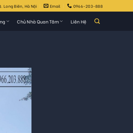
. Long Biên, Hà Nội
Email
0966-203-888
ựng
Chủ Nhà Quan Tâm
Liên Hệ