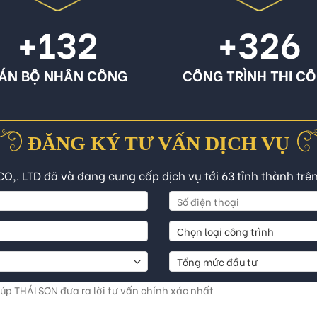
+132
+326
ÁN BỘ NHÂN CÔNG
CÔNG TRÌNH THI C
ĐĂNG KÝ TƯ VẤN DỊCH VỤ
CO,. LTD đã và đang cung cấp dịch vụ tới 63 tỉnh thành trê