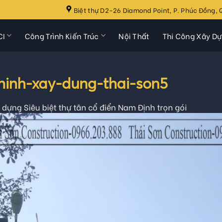
Biệt thự D2-26 Diamond Point, P. Phúc Đồng, Q
CI
Công Trình Kiến Trúc
Nội Thất
Thi Công Xây D
ninh-xay-dung-thai-son5
dựng Siêu biệt thự tân cổ điển Nam Định trọn gói