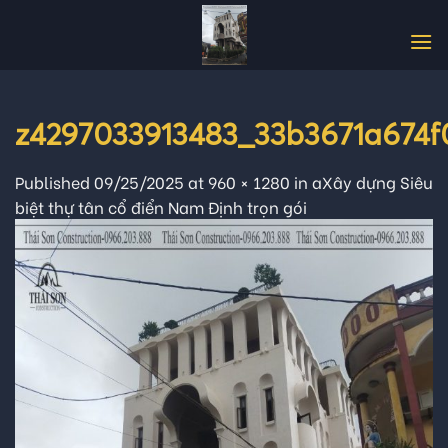
Skip
to
content
z4297033913483_33b3671a674f
Published
09/25/2025
at
960 × 1280
in
aXây dựng Siêu
biệt thự tân cổ điển Nam Định trọn gói