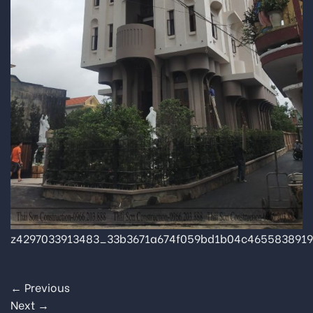
z4297033913483_33b3671a674f059bd1b04c4655838919
←
Previous
Next
→