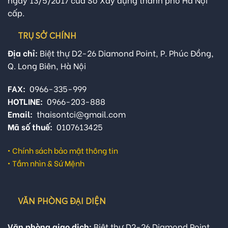
cấp.
TRỤ SỞ CHÍNH
Địa chỉ:
Biệt thự D2-26 Diamond Point, P. Phúc Đồng,
Q. Long Biên, Hà Nội
FAX:
0966-335-999
HOTLINE:
0966-203-888
Email:
thaisontci@gmail.com
Mã số thuế:
0107613425
•
Chính sách bảo mật thông tin
•
Tầm nhìn & Sứ Mệnh
VĂN PHÒNG ĐẠI DIỆN
Văn phòng giao dịch:
Biệt thự D2-26 Diamond Point,