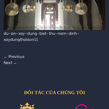
du-an-xay-dung-biet-thu-nam-dinh-
xaydungthaison11
←
Previous
Next
→
ĐỐI TÁC CỦA CHÚNG TÔI