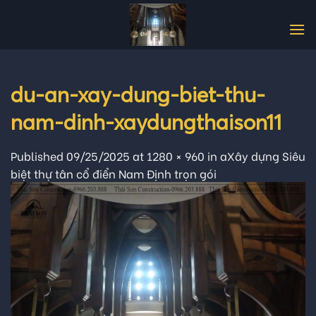
Skip
to
content
du-an-xay-dung-biet-thu-
nam-dinh-xaydungthaison11
Published
09/25/2025
at
1280 × 960
in
aXây dựng Siêu
biệt thự tân cổ điển Nam Định trọn gói