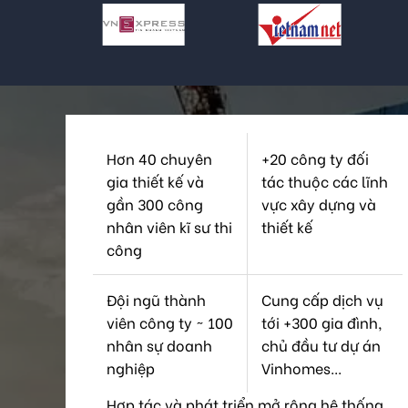
Hơn 40 chuyên
+20 công ty đối
gia thiết kế và
tác thuộc các lĩnh
gần 300 công
vực xây dựng và
nhân viên kĩ sư thi
thiết kế
công
Đội ngũ thành
Cung cấp dịch vụ
viên công ty ~ 100
tới +300 gia đình,
nhân sự doanh
chủ đầu tư dự án
nghiệp
Vinhomes...
Hợp tác và phát triển mở rộng hệ thống