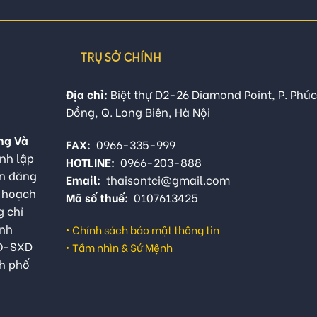
TRỤ SỞ CHÍNH
Địa chỉ:
Biệt thự D2-26 Diamond Point, P. Phúc
Đồng, Q. Long Biên, Hà Nội
ng Và
FAX:
0966-335-999
nh lập
HOTLINE:
0966-203-888
ận đăng
Email:
thaisontci@gmail.com
ế hoạch
Mã số thuế:
0107613425
g chỉ
anh
•
Chính sách bảo mật thông tin
QĐ-SXD
•
Tầm nhìn & Sứ Mệnh
h phố