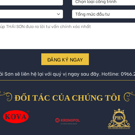
ĐĂNG KÝ NGAY
i Sơn sẽ liên hệ lại với quý vị ngay sau đây. Hotline: 0966
ĐỐI TÁC CỦA CHÚNG TÔI