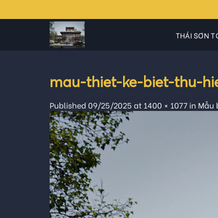
Skip
to
content
THÁI SƠN T
mau-thiet-ke-biet-thu-h
Published
09/25/2025
at
1400 × 1077
in
Mẫu b