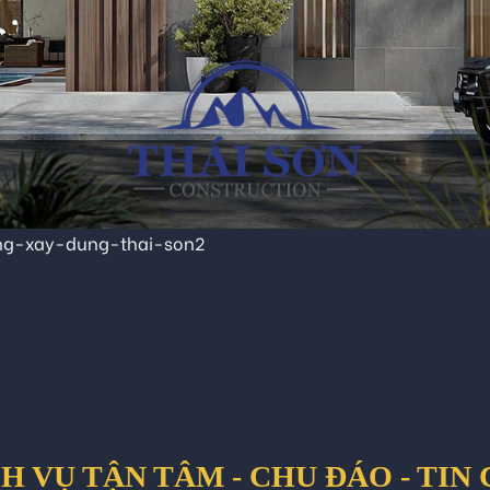
ong-xay-dung-thai-son2
H VỤ TẬN TÂM - CHU ĐÁO - TIN