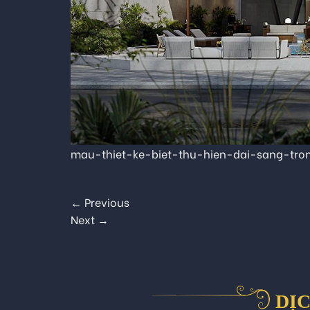
mau-thiet-ke-biet-thu-hien-dai-sang-tr
←
Previous
Next
→
DỊC