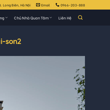
. Long Biên, Hà Nội
Email
0966-203-888
ựng
Chủ Nhà Quan Tâm
Liên Hệ
i-son2