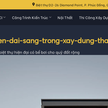
Biệt thự D2-26 Diamond Point, P. Phúc Đồng, Q
CI
Công Trình Kiến Trúc
Nội Thất
Thi Công Xây D
ien-dai-sang-trong-xay-dung-tha
iệt thự hiện đại có bể bơi cho quỹ đất rộng