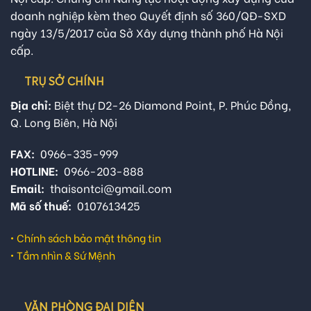
doanh nghiệp kèm theo Quyết định số 360/QĐ-SXD
ngày 13/5/2017 của Sở Xây dựng thành phố Hà Nội
cấp.
TRỤ SỞ CHÍNH
Địa chỉ:
Biệt thự D2-26 Diamond Point, P. Phúc Đồng,
Q. Long Biên, Hà Nội
FAX:
0966-335-999
HOTLINE:
0966-203-888
Email:
thaisontci@gmail.com
Mã số thuế:
0107613425
•
Chính sách bảo mật thông tin
•
Tầm nhìn & Sứ Mệnh
VĂN PHÒNG ĐẠI DIỆN