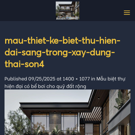
Skip
to
content
mau-thiet-ke-biet-thu-hien-
dai-sang-trong-xay-dung-
thai-son4
Published
09/25/2025
at
1400 × 1077
in
Mẫu biệt thự
hiện đại có bể bơi cho quỹ đất rộng