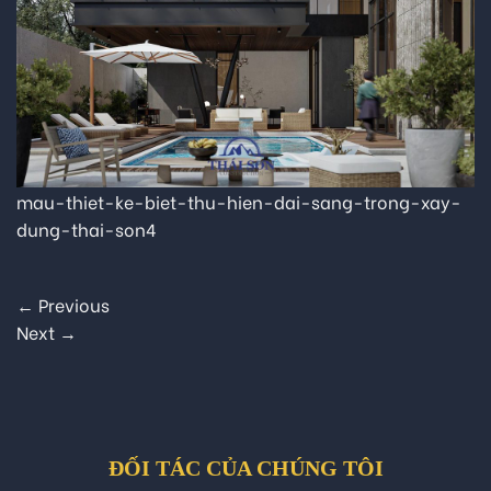
mau-thiet-ke-biet-thu-hien-dai-sang-trong-xay-
dung-thai-son4
←
Previous
Next
→
ĐỐI TÁC CỦA CHÚNG TÔI