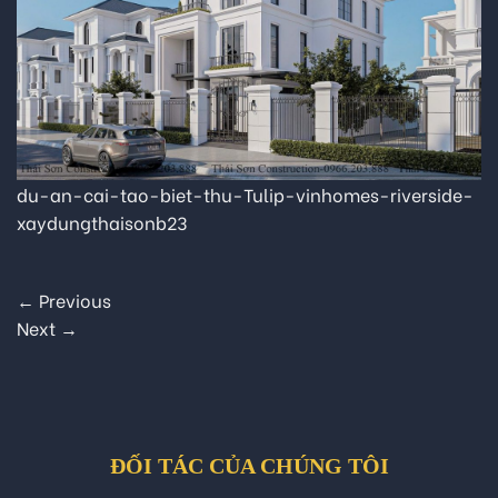
du-an-cai-tao-biet-thu-Tulip-vinhomes-riverside-
xaydungthaisonb23
←
Previous
Next
→
ĐỐI TÁC CỦA CHÚNG TÔI