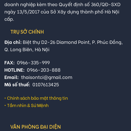
doanh nghiệp kèm theo Quyết định số 360/QĐ-SXD
ngày 13/5/2017 của Sở Xây dựng thành phố Hà Nội
cấp.
TRỤ SỞ CHÍNH
Địa chỉ:
Biệt thự D2-26 Diamond Point, P. Phúc Đồng,
Q. Long Biên, Hà Nội
FAX:
0966-335-999
HOTLINE:
0966-203-888
Email:
thaisontci@gmail.com
Mã số thuế:
0107613425
•
Chính sách bảo mật thông tin
•
Tầm nhìn & Sứ Mệnh
VĂN PHÒNG ĐẠI DIỆN