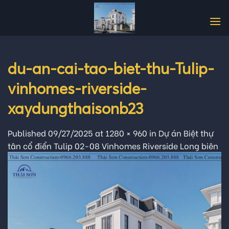
Skip
to
content
du-an-cai-tao-biet-thu-Tulip-
vinhomes-riverside-
xaydungthaisonb23
Published
09/27/2025
at
1280 × 960
in
Dự án Biệt thự
tân cổ điển Tulip 02-08 Vinhomes Riverside Long biên