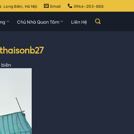
. Long Biên, Hà Nội
Email
0966-203-888
ựng
Chủ Nhà Quan Tâm
Liên Hệ
gthaisonb27
 biên