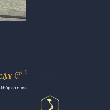
 CẬY
n khắp cả nước.