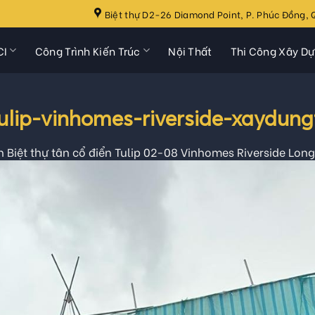
Biệt thự D2-26 Diamond Point, P. Phúc Đồng, Q
CI
Công Trình Kiến Trúc
Nội Thất
Thi Công Xây D
Tulip-vinhomes-riverside-xaydun
n Biệt thự tân cổ điển Tulip 02-08 Vinhomes Riverside Long