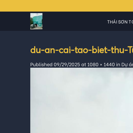
Skip
to
content
THÁI SƠN T
du-an-cai-tao-biet-thu-
Published
09/29/2025
at
1080 × 1440
in
Dự á