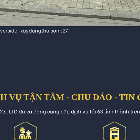
iverside-xaydungthaisonb27
H VỤ TẬN TÂM - CHU ĐÁO - TIN
O,. LTD đã và đang cung cấp dịch vụ tới 63 tỉnh thành trê