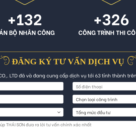
+132
+326
ÁN BỘ NHÂN CÔNG
CÔNG TRÌNH THI C
ĐĂNG KÝ TƯ VẤN DỊCH VỤ
CO,. LTD đã và đang cung cấp dịch vụ tới 63 tỉnh thành trê