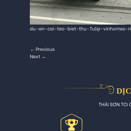
du-an-cai-tao-biet-thu-Tulip-vinhomes-r
←
Previous
Next
→
DỊC
THÁI SƠN TCI C