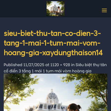
Skip
to
content
sieu-biet-thu-tan-co-dien-3-
tang-1-mai-1-tum-mai-vom-
hoang-gia-xaydungthaison14
Published
11/27/2025
at
1120 × 928
in
Siêu biệt thự tân
cổ điển 3 tầng 1 mái 1 tum mái vòm hoàng gia