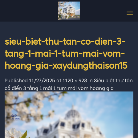
Skip
to
content
sieu-biet-thu-tan-co-dien-3-
tang-1-mai-1-tum-mai-vom-
hoang-gia-xaydungthaison15
Published
11/27/2025
at
1120 × 928
in
Siêu biệt thự tân
cổ điển 3 tầng 1 mái 1 tum mái vòm hoàng gia