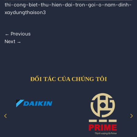
thi-cong-biet-thu-hien-dai-tron-goi-o-nam-dinh-
xaydungthaison3
←
Previous
Next
→
ĐỐI TÁC CỦA CHÚNG TÔI