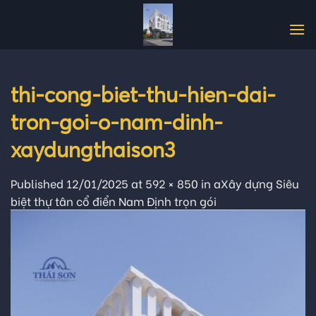
Skip
to
content
thi-cong-biet-thu-hien-dai-
tron-goi-o-nam-dinh-
xaydungthaison3
Published
12/01/2025
at
592 × 850
in
aXây dựng Siêu
biệt thự tân cổ điển Nam Định trọn gói