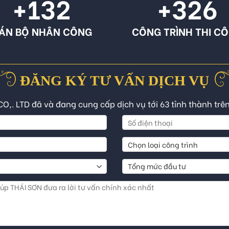
+132
+326
ÁN BỘ NHÂN CÔNG
CÔNG TRÌNH THI C
ĐĂNG KÝ TƯ VẤN DỊCH VỤ
CO,. LTD đã và đang cung cấp dịch vụ tới 63 tỉnh thành trê