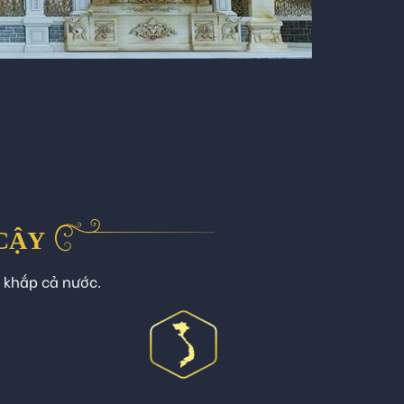
 CẬY
n khắp cả nước.