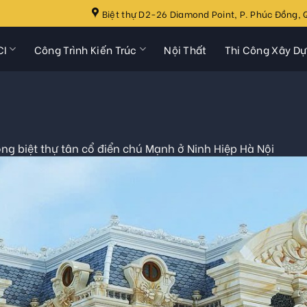
Biệt thự D2-26 Diamond Point, P. Phúc Đồng, Q
CI
Công Trình Kiến Trúc
Nội Thất
Thi Công Xây D
ông biệt thự tân cổ điển chú Mạnh ở Ninh Hiệp Hà Nội