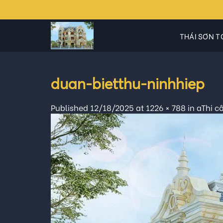
Skip
to
content
THÁI SƠN T
duan-bietthu-ninhhiep
Published
12/18/2025
at
1226 × 788
in
aThi c