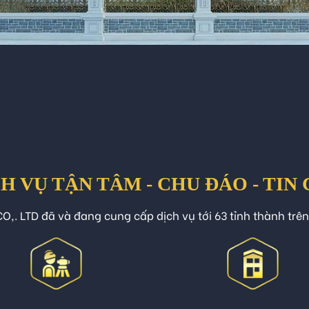
H VỤ TẬN TÂM - CHU ĐÁO - TIN
O,. LTD đã và đang cung cấp dịch vụ tới 63 tỉnh thành trê