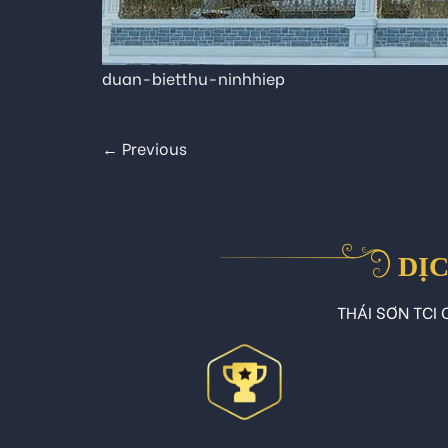
duan-bietthu-ninhhiep
←
Previous
DỊC
THÁI SƠN TCI C