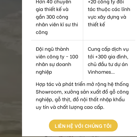
Hơn 40 chuyên
+20 công ty đối
gia thiết kế và
tác thuộc các lĩnh
gần 300 công
vực xây dựng và
nhân viên kĩ sư thi
thiết kế
công
Đội ngũ thành
Cung cấp dịch vụ
viên công ty ~ 100
tới +300 gia đình,
nhân sự doanh
chủ đầu tư dự án
nghiệp
Vinhomes...
Hợp tác và phát triển mở rộng hệ thống
Showroom, xưởng sản xuất đồ gỗ công
nghiệp, gỗ thịt, đồ nội thất nhập khẩu
uy tín và chất lượng cao cấp.
LIÊN HỆ VỚI CHÚNG TÔI