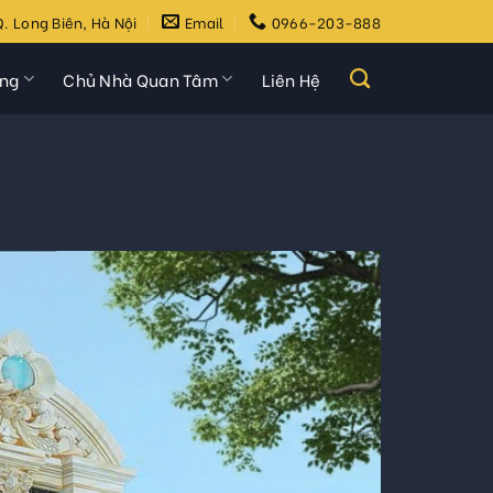
. Long Biên, Hà Nội
Email
0966-203-888
ựng
Chủ Nhà Quan Tâm
Liên Hệ