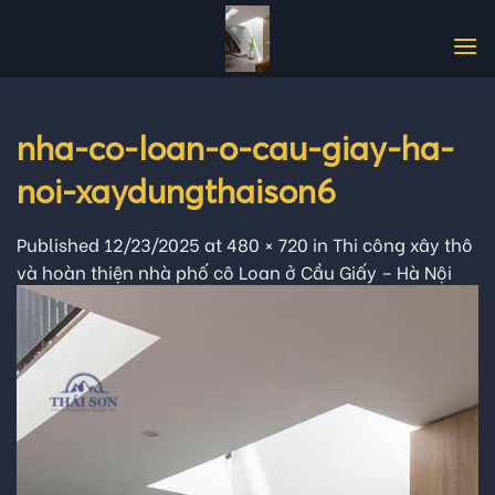
Skip
to
content
nha-co-loan-o-cau-giay-ha-
noi-xaydungthaison6
Published
12/23/2025
at
480 × 720
in
Thi công xây thô
và hoàn thiện nhà phố cô Loan ở Cầu Giấy – Hà Nội