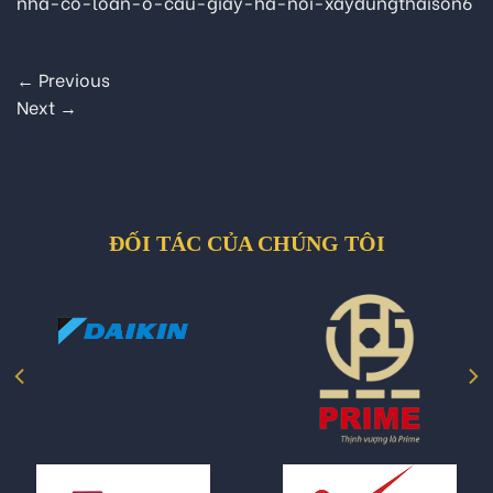
nha-co-loan-o-cau-giay-ha-noi-xaydungthaison6
←
Previous
Next
→
ĐỐI TÁC CỦA CHÚNG TÔI