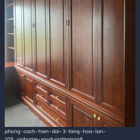
phong-cach-hien-dai-3-tang-hoa-lan-
109_vinhome-xaydungthaison8