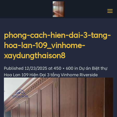
Skip
to
content
phong-cach-hien-dai-3-tang-
hoa-lan-109_vinhome-
xaydungthaison8
Published
12/23/2025
at
450 × 600
in
Dự án Biệt thự
Hoa Lan 109 Hiện Đại 3 tầng Vinhome Riverside