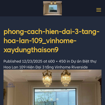
Skip
to
content
phong-cach-hien-dai-3-tang-
hoa-lan-109_vinhome-
xaydungthaison9
Published
12/23/2025
at
600 × 450
in
Dự án Biệt thự
Hoa Lan 109 Hiện Đại 3 tầng Vinhome Riverside