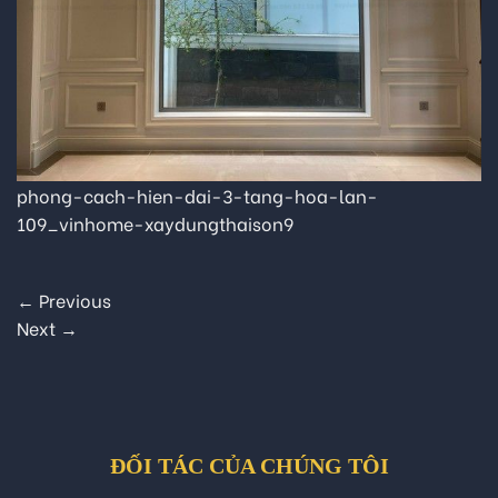
phong-cach-hien-dai-3-tang-hoa-lan-
109_vinhome-xaydungthaison9
←
Previous
Next
→
ĐỐI TÁC CỦA CHÚNG TÔI