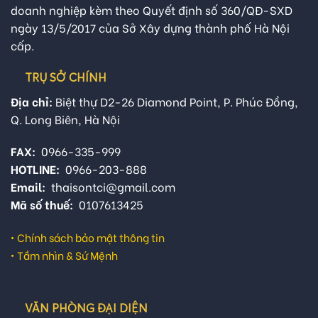
doanh nghiệp kèm theo Quyết định số 360/QĐ-SXD
ngày 13/5/2017 của Sở Xây dựng thành phố Hà Nội
cấp.
TRỤ SỞ CHÍNH
Địa chỉ:
Biệt thự D2-26 Diamond Point, P. Phúc Đồng,
Q. Long Biên, Hà Nội
FAX:
0966-335-999
HOTLINE:
0966-203-888
Email:
thaisontci@gmail.com
Mã số thuế:
0107613425
•
Chính sách bảo mật thông tin
•
Tầm nhìn & Sứ Mệnh
VĂN PHÒNG ĐẠI DIỆN