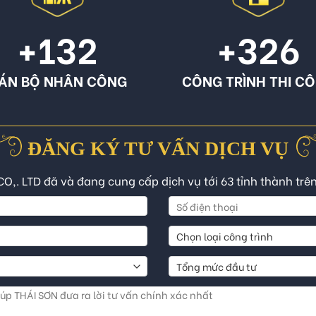
+132
+326
ÁN BỘ NHÂN CÔNG
CÔNG TRÌNH THI C
ĐĂNG KÝ TƯ VẤN DỊCH VỤ
CO,. LTD đã và đang cung cấp dịch vụ tới 63 tỉnh thành trê