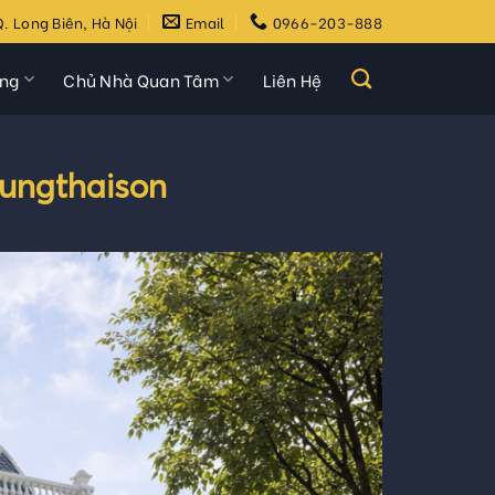
. Long Biên, Hà Nội
Email
0966-203-888
ựng
Chủ Nhà Quan Tâm
Liên Hệ
dungthaison