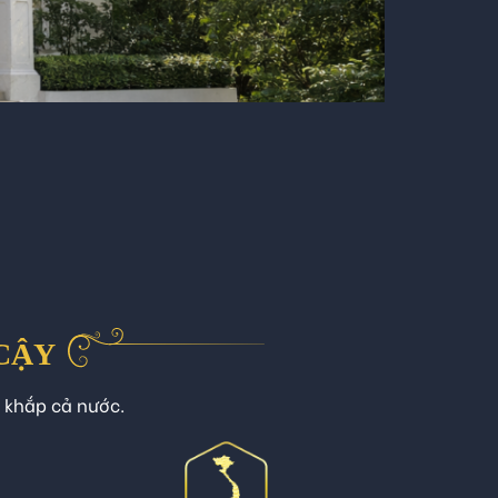
 CẬY
n khắp cả nước.