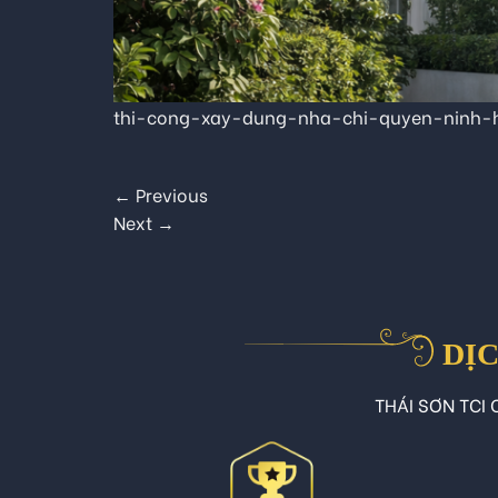
thi-cong-xay-dung-nha-chi-quyen-ninh-h
←
Previous
Next
→
DỊC
THÁI SƠN TCI C