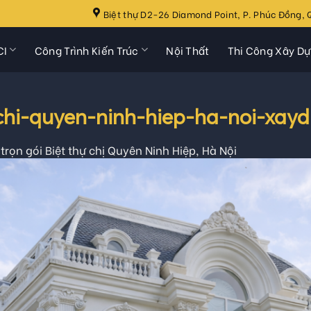
Biệt thự D2-26 Diamond Point, P. Phúc Đồng, Q
CI
Công Trình Kiến Trúc
Nội Thất
Thi Công Xây D
hi-quyen-ninh-hiep-ha-noi-xay
trọn gói Biệt thự chị Quyên Ninh Hiệp, Hà Nội