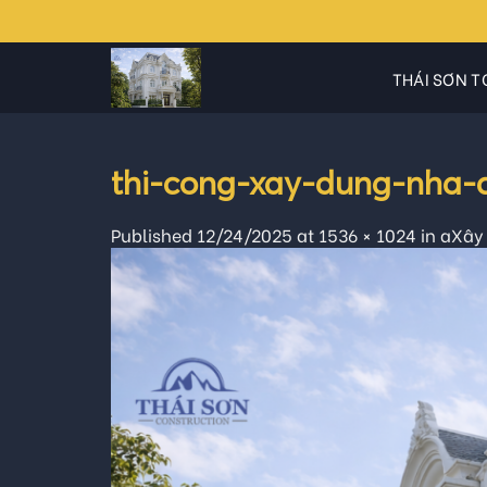
Skip
to
content
THÁI SƠN T
thi-cong-xay-dung-nha-c
Published
12/24/2025
at
1536 × 1024
in
aXây 