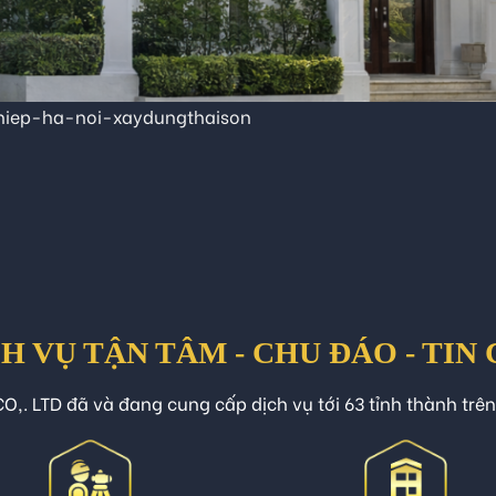
iep-ha-noi-xaydungthaison
H VỤ TẬN TÂM - CHU ĐÁO - TIN
O,. LTD đã và đang cung cấp dịch vụ tới 63 tỉnh thành trê