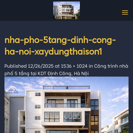
Skip
to
content
nha-pho-5tang-dinh-cong-
ha-noi-xaydungthaison1
Published
12/26/2025
at
1536 × 1024
in
Công trình nhà
phố 5 tầng tại KDT Định Công, Hà Nội