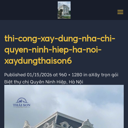
Skip
to
content
thi-cong-xay-dung-nha-chi-
quyen-ninh-hiep-ha-noi-
xaydungthaison6
Published
01/15/2026
at
960 × 1280
in
aXây trọn gói
Biệt thự chị Quyên Ninh Hiệp, Hà Nội