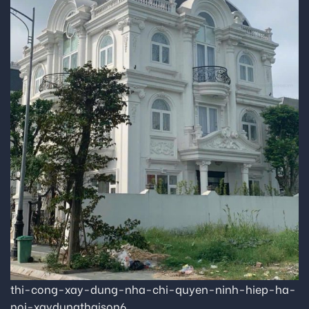
thi-cong-xay-dung-nha-chi-quyen-ninh-hiep-ha-
noi-xaydungthaison6