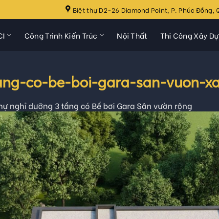
Biệt thự D2-26 Diamond Point, P. Phúc Đồng, Q
CI
Công Trình Kiến Trúc
Nội Thất
Thi Công Xây D
tang-co-be-boi-gara-san-vuon-x
thự nghỉ dưỡng 3 tầng có Bể bơi Gara Sân vườn rộng