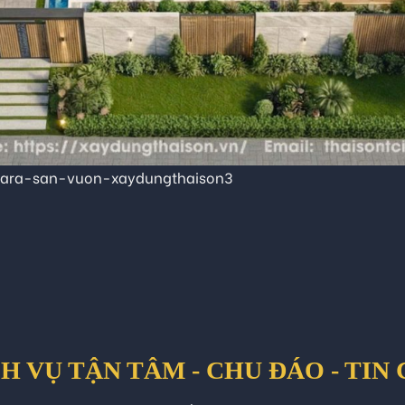
gara-san-vuon-xaydungthaison3
H VỤ TẬN TÂM - CHU ĐÁO - TIN