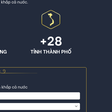
n khắp cả nước.
+
28
ÔNG
TỈNH THÀNH PHỐ
n khắp cả nước