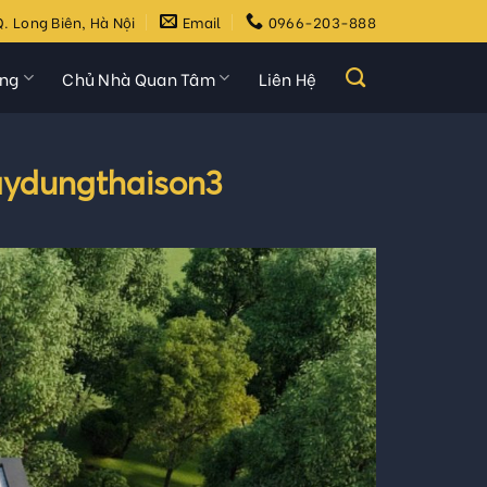
. Long Biên, Hà Nội
Email
0966-203-888
ựng
Chủ Nhà Quan Tâm
Liên Hệ
aydungthaison3