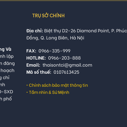
TRỤ SỞ CHÍNH
Địa chỉ:
Biệt thự D2-26 Diamond Point, P. Phúc
Đồng, Q. Long Biên, Hà Nội
ng Và
FAX:
0966-335-999
nh lập
HOTLINE:
0966-203-888
ận đăng
Email:
thaisontci@gmail.com
ế hoạch
Mã số thuế:
0107613425
g chỉ
anh
•
Chính sách bảo mật thông tin
QĐ-SXD
•
Tầm nhìn & Sứ Mệnh
h phố