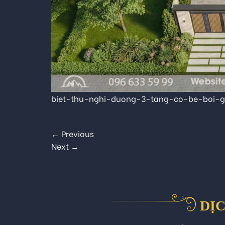
biet-thu-nghi-duong-3-tang-co-be-boi-
←
Previous
Next
→
DỊC