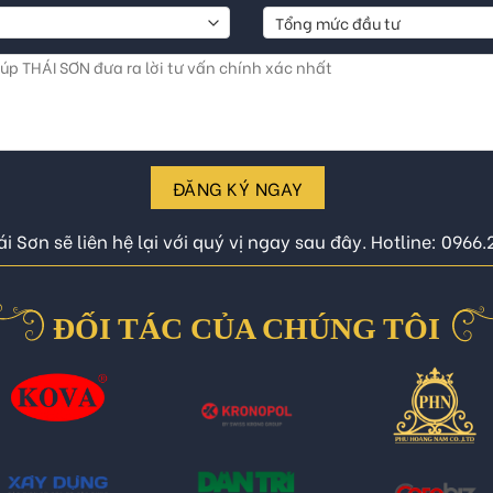
ĐĂNG KÝ NGAY
i Sơn sẽ liên hệ lại với quý vị ngay sau đây. Hotline: 0966
ĐỐI TÁC CỦA CHÚNG TÔI