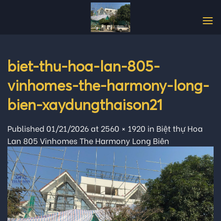
Skip
to
content
biet-thu-hoa-lan-805-
vinhomes-the-harmony-long-
bien-xaydungthaison21
Published
01/21/2026
at
2560 × 1920
in
Biệt thự Hoa
Lan 805 Vinhomes The Harmony Long Biên