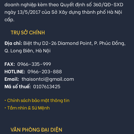
doanh nghiệp kèm theo Quyết định số 360/QĐ-SXD
ngày 13/5/2017 của Sở Xây dựng thành phố Hà Nội
cấp.
TRỤ SỞ CHÍNH
Địa chỉ:
Biệt thự D2-26 Diamond Point, P. Phúc Đồng,
Q. Long Biên, Hà Nội
FAX:
0966-335-999
HOTLINE:
0966-203-888
Email:
thaisontci@gmail.com
Mã số thuế:
0107613425
•
Chính sách bảo mật thông tin
•
Tầm nhìn & Sứ Mệnh
VĂN PHÒNG ĐẠI DIỆN