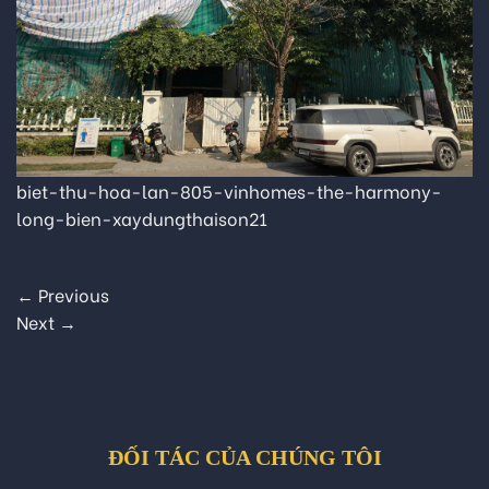
biet-thu-hoa-lan-805-vinhomes-the-harmony-
long-bien-xaydungthaison21
←
Previous
Next
→
ĐỐI TÁC CỦA CHÚNG TÔI