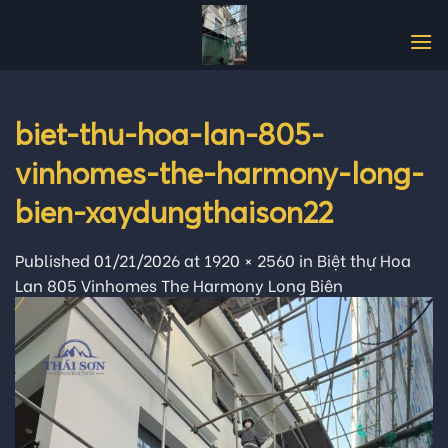
Skip
to
content
biet-thu-hoa-lan-805-
vinhomes-the-harmony-long-
bien-xaydungthaison22
Published
01/21/2026
at
1920 × 2560
in
Biệt thự Hoa
Lan 805 Vinhomes The Harmony Long Biên