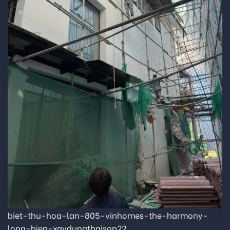
biet-thu-hoa-lan-805-vinhomes-the-harmony-
long-bien-xaydungthaison22