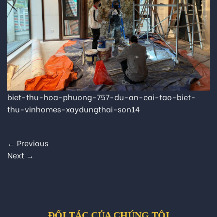
biet-thu-hoa-phuong-757-du-an-cai-tao-biet-
thu-vinhomes-xaydungthai-son14
←
Previous
Next
→
ĐỐI TÁC CỦA CHÚNG TÔI