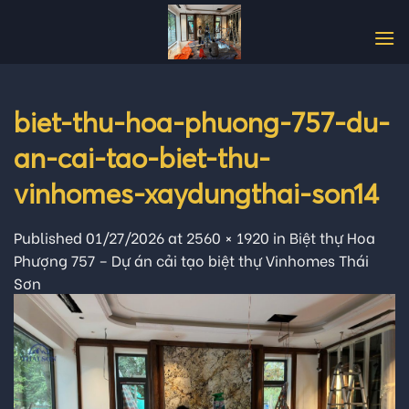
Skip
to
content
biet-thu-hoa-phuong-757-du-
an-cai-tao-biet-thu-
vinhomes-xaydungthai-son14
Published
01/27/2026
at
2560 × 1920
in
Biệt thự Hoa
Phượng 757 – Dự án cải tạo biệt thự Vinhomes Thái
Sơn