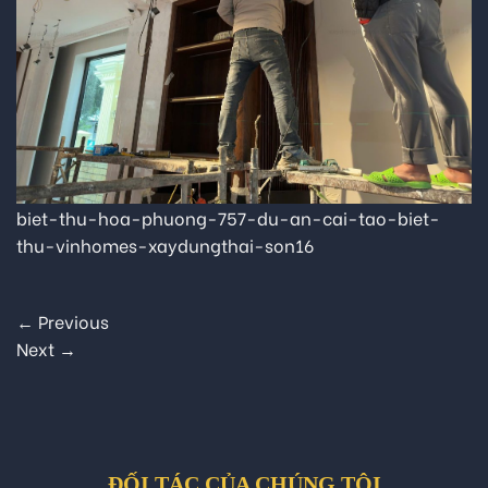
biet-thu-hoa-phuong-757-du-an-cai-tao-biet-
thu-vinhomes-xaydungthai-son16
←
Previous
Next
→
ĐỐI TÁC CỦA CHÚNG TÔI