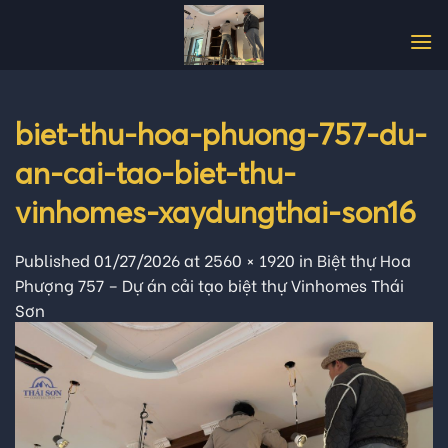
Skip
to
content
biet-thu-hoa-phuong-757-du-
an-cai-tao-biet-thu-
vinhomes-xaydungthai-son16
Published
01/27/2026
at
2560 × 1920
in
Biệt thự Hoa
Phượng 757 – Dự án cải tạo biệt thự Vinhomes Thái
Sơn