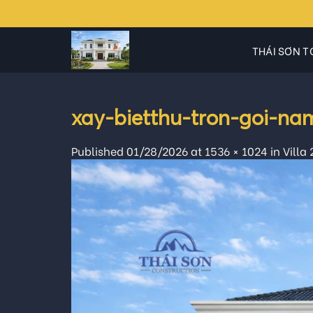
Skip
to
content
THÁI SƠN T
xay-bietthu-tron-goi-na
Published
01/28/2026
at
1536 × 1024
in
Villa