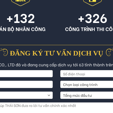
+132
+326
ÁN BỘ NHÂN CÔNG
CÔNG TRÌNH THI C
ĐĂNG KÝ TƯ VẤN DỊCH VỤ
CO,. LTD đã và đang cung cấp dịch vụ tới 63 tỉnh thành trê