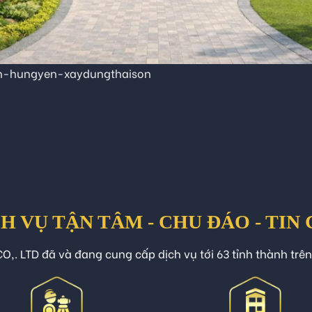
nh-hungyen-xaydungthaison
H VỤ TẬN TÂM - CHU ĐÁO - TIN
O,. LTD đã và đang cung cấp dịch vụ tới 63 tỉnh thành trê