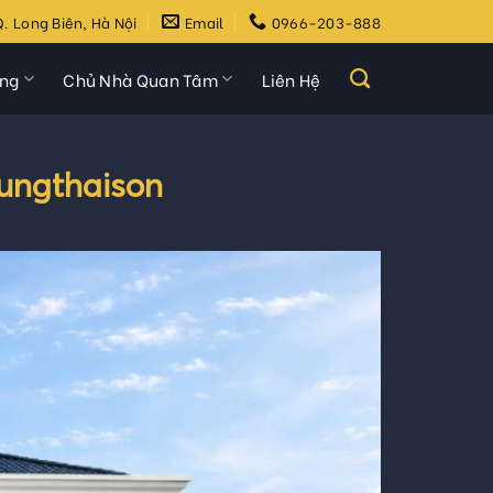
. Long Biên, Hà Nội
Email
0966-203-888
ựng
Chủ Nhà Quan Tâm
Liên Hệ
ungthaison