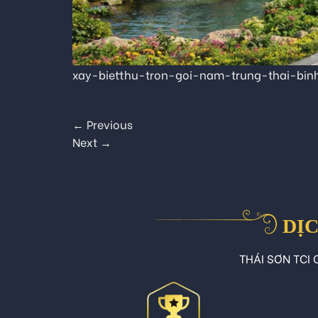
xay-bietthu-tron-goi-nam-trung-thai-bi
←
Previous
Next
→
DỊC
THÁI SƠN TCI C