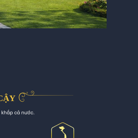
 CẬY
n khắp cả nước.