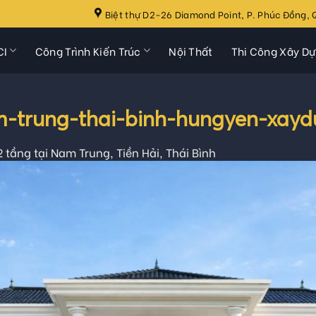
Biệt thự D2-26 Diamond Point, P. Phúc Đồng, Q
CI
Công Trình Kiến Trúc
Nội Thất
Thi Công Xây D
m-trung-thai-binh-hungyen-xayd
 2 tầng tại Nam Trung, Tiền Hải, Thái Bình