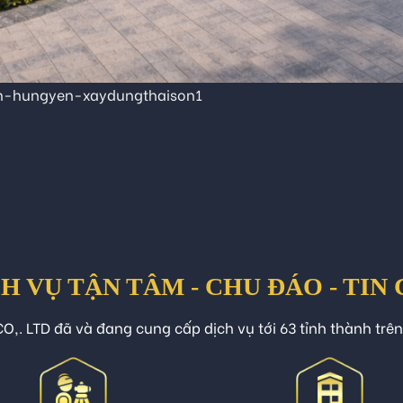
nh-hungyen-xaydungthaison1
H VỤ TẬN TÂM - CHU ĐÁO - TIN
O,. LTD đã và đang cung cấp dịch vụ tới 63 tỉnh thành trê