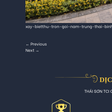
xay-bietthu-tron-goi-nam-trung-thai-bi
←
Previous
Next
→
DỊC
THÁI SƠN TCI C