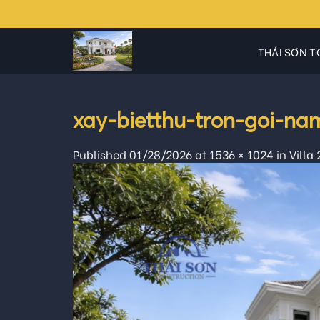
Skip
to
content
THÁI SƠN T
xay-bietthu-tron-goi-na
Published
01/28/2026
at
1536 × 1024
in
Villa