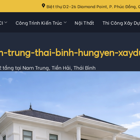
Biệt thự D2-26 Diamond Point, P. Phúc Đồng, Q
CI
Công Trình Kiến Trúc
Nội Thất
Thi Công Xây D
m-trung-thai-binh-hungyen-xayd
 2 tầng tại Nam Trung, Tiền Hải, Thái Bình