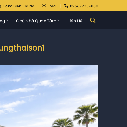
. Long Biên, Hà Nội
Email
0966-203-888
ựng
Chủ Nhà Quan Tâm
Liên Hệ
ungthaison1