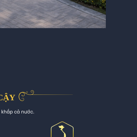
 CẬY
n khắp cả nước.