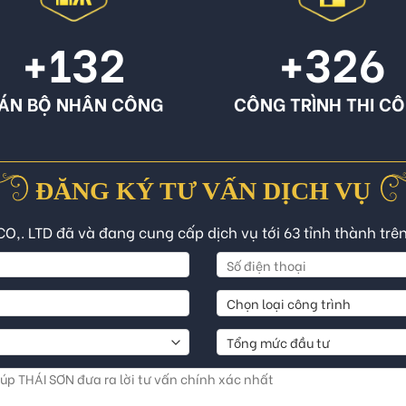
+132
+326
ÁN BỘ NHÂN CÔNG
CÔNG TRÌNH THI C
ĐĂNG KÝ TƯ VẤN DỊCH VỤ
CO,. LTD đã và đang cung cấp dịch vụ tới 63 tỉnh thành trê