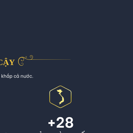
 CẬY
n khắp cả nước.
+
28