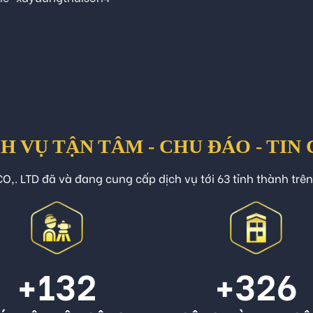
H VỤ TẬN TÂM - CHU ĐÁO - TIN
O,. LTD đã và đang cung cấp dịch vụ tới 63 tỉnh thành trê
+132
+326