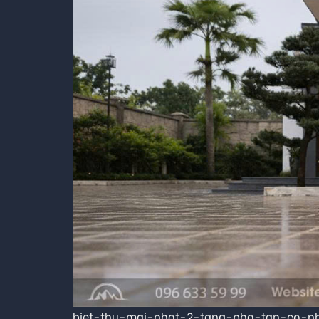
biet-thu-mai-nhat-2-tang-pha-tan-co-n