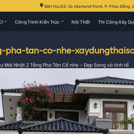
Biệt thự D2-26 Diamond Point, P. Phúc Đồng, Q
CI
Công Trình Kiến Trúc
Nội Thất
Thi Công Xây D
ng-pha-tan-co-nhe-xaydungthais
hự Mái Nhật 2 Tầng Pha Tân Cổ nhẹ – Đẹp Sang và tinh tế