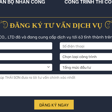
ÁN BỘ NHÂN CÔNG
CÔNG TRÌNH THI C
ĐĂNG KÝ TƯ VẤN DỊCH VỤ
CO,. LTD đã và đang cung cấp dịch vụ tới 63 tỉnh thành trê
ĐĂNG KÝ NGAY