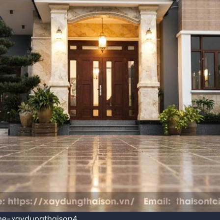
he-xaydungthaison4