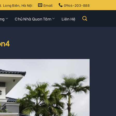
. Long Biên, Hà Nội
Email
0966-203-888
ựng
Chủ Nhà Quan Tâm
Liên Hệ
on4