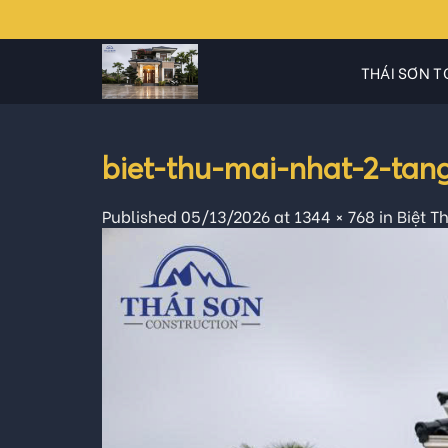
Skip
to
content
THÁI SƠN T
biet-thu-mai-nhat-2-ta
Published
05/13/2026
at
1344 × 768
in
Biệt T