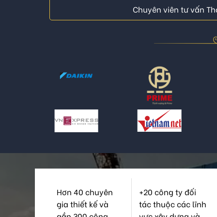
Chuyên viên tư vấn Thá
Hơn 40 chuyên
+20 công ty đối
gia thiết kế và
tác thuộc các lĩnh
gần 300 công
vực xây dựng và