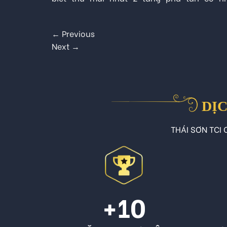
←
Previous
Next
→
DỊC
THÁI SƠN TCI C
+10