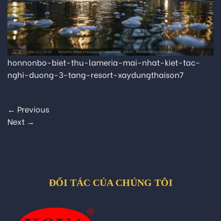
honnonbo-biet-thu-lameria-mai-nhat-kiet-tac-
nghi-duong-3-tang-resort-xaydungthaison7
←
Previous
Next
→
ĐỐI TÁC CỦA CHÚNG TÔI