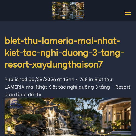
Skip
to
content
biet-thu-lameria-mai-nhat-
kiet-tac-nghi-duong-3-tang-
resort-xaydungthaison7
Published
05/28/2026
at
1344 × 768
in
Biệt thự
LAMERIA mái Nhật Kiệt tác nghỉ dưỡng 3 tầng – Resort
giữa lòng đô thị