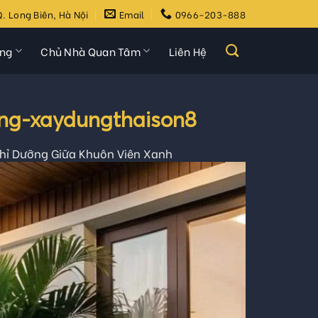
. Long Biên, Hà Nội
Email
0966-203-888
ựng
Chủ Nhà Quan Tâm
Liên Hệ
ong-xaydungthaison8
ghỉ Dưỡng Giữa Khuôn Viên Xanh