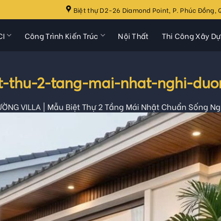
Biệt thự D2-26 Diamond Point, P. Phúc Đồng, Q
CI
Công Trình Kiến Trúc
Nội Thất
Thi Công Xây D
et-thu-2-tang-mai-nhat-nghi-du
ƯỜNG VILLA | Mẫu Biệt Thự 2 Tầng Mái Nhật Chuẩn Sống N