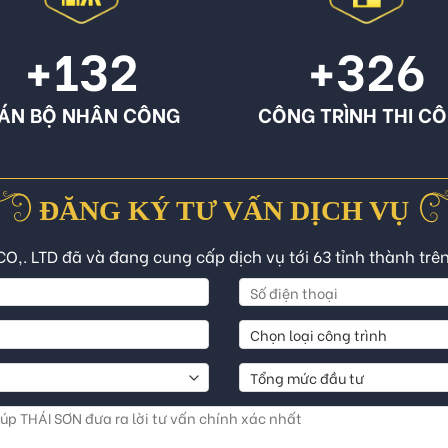
+132
+326
ÁN BỘ NHÂN CÔNG
CÔNG TRÌNH THI C
ĐĂNG KÝ TƯ VẤN DỊCH VỤ
CO,. LTD đã và đang cung cấp dịch vụ tới 63 tỉnh thành trê