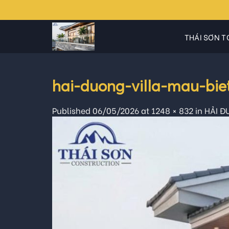
Skip
to
content
THÁI SƠN T
hai-duong-villa-mau-bi
Published
06/05/2026
at
1248 × 832
in
HẢI Đ