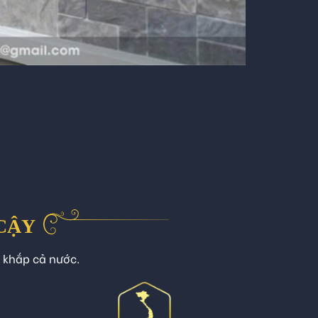
 CẬY
n khắp cả nước.