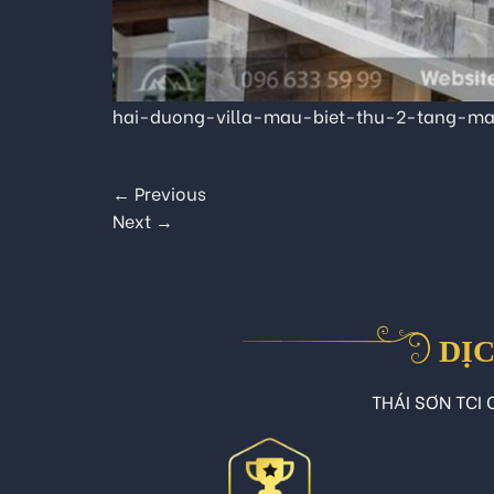
hai-duong-villa-mau-biet-thu-2-tang-ma
←
Previous
Next
→
DỊC
THÁI SƠN TCI C