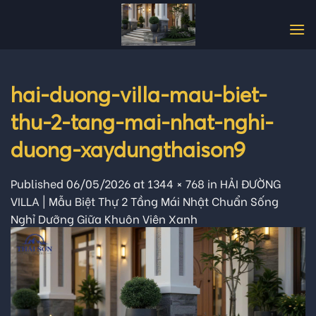
Skip
to
content
hai-duong-villa-mau-biet-
thu-2-tang-mai-nhat-nghi-
duong-xaydungthaison9
Published
06/05/2026
at
1344 × 768
in
HẢI ĐƯỜNG
VILLA | Mẫu Biệt Thự 2 Tầng Mái Nhật Chuẩn Sống
Nghỉ Dưỡng Giữa Khuôn Viên Xanh