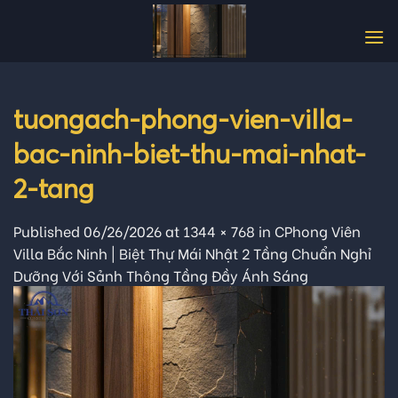
Skip
to
content
tuongach-phong-vien-villa-
bac-ninh-biet-thu-mai-nhat-
2-tang
Published
06/26/2026
at
1344 × 768
in
CPhong Viên
Villa Bắc Ninh | Biệt Thự Mái Nhật 2 Tầng Chuẩn Nghỉ
Dưỡng Với Sảnh Thông Tầng Đầy Ánh Sáng