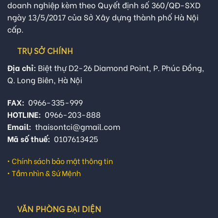
doanh nghiệp kèm theo Quyết định số 360/QĐ-SXD
ngày 13/5/2017 của Sở Xây dựng thành phố Hà Nội
cấp.
TRỤ SỞ CHÍNH
Địa chỉ:
Biệt thự D2-26 Diamond Point, P. Phúc Đồng,
Q. Long Biên, Hà Nội
FAX:
0966-335-999
HOTLINE:
0966-203-888
Email:
thaisontci@gmail.com
Mã số thuế:
0107613425
•
Chính sách bảo mật thông tin
•
Tầm nhìn & Sứ Mệnh
VĂN PHÒNG ĐẠI DIỆN