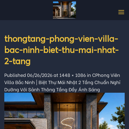
Skip
to
content
thongtang-phong-vien-villa-
bac-ninh-biet-thu-mai-nhat-
2-tang
Published
06/26/2026
at
1448 × 1086
in
CPhong Viên
Villa Bắc Ninh | Biệt Thự Mái Nhật 2 Tầng Chuẩn Nghỉ
Dưỡng Với Sảnh Thông Tầng Đầy Ánh Sáng