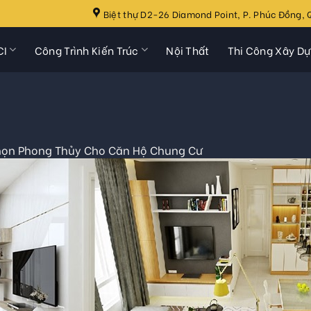
Biệt thự D2-26 Diamond Point, P. Phúc Đồng, Q
CI
Công Trình Kiến Trúc
Nội Thất
Thi Công Xây D
ọn Phong Thủy Cho Căn Hộ Chung Cư