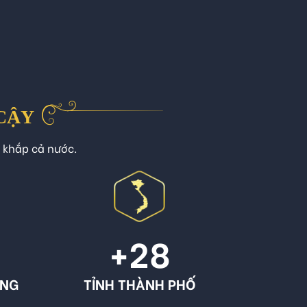
 CẬY
n khắp cả nước.
+
28
ÔNG
TỈNH THÀNH PHỐ