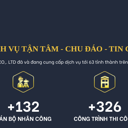
H VỤ TẬN TÂM - CHU ĐÁO - TIN
O,. LTD đã và đang cung cấp dịch vụ tới 63 tỉnh thành trê
+132
+326
ÁN BỘ NHÂN CÔNG
CÔNG TRÌNH THI C