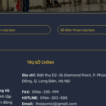
TRỤ SỞ CHÍNH
Địa chỉ:
Biệt thự D2-26 Diamond Point, P. Phúc
Đồng, Q. Long Biên, Hà Nội
ng Và
FAX:
0966-335-999
nh lập
HOTLINE:
0966-203-888
ận đăng
Email:
thaisontci@gmail.com