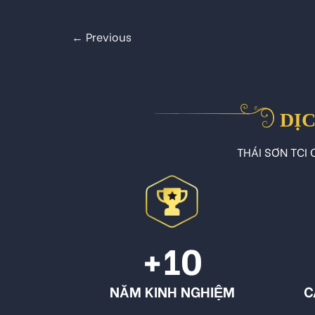
←
Previous
DỊC
THÁI SƠN TCI C
+10
NĂM KINH NGHIỆM
C