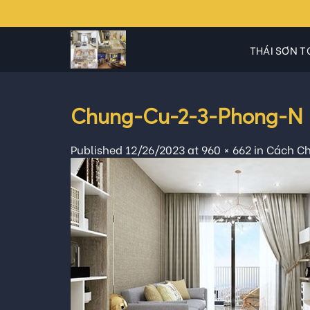
Skip
to
content
THÁI SƠN T
Chung-Cu-2-3-Phong-N
Published
12/26/2023
at
960 × 662
in
Cách Ch