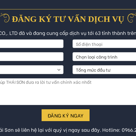
ĐĂNG KÝ TƯ VẤN DỊCH VỤ
CO,. LTD đã và đang cung cấp dịch vụ tới 63 tỉnh thành trê
ĐĂNG KÝ NGAY
i Sơn sẽ liên hệ lại với quý vị ngay sau đây. Hotline: 0966