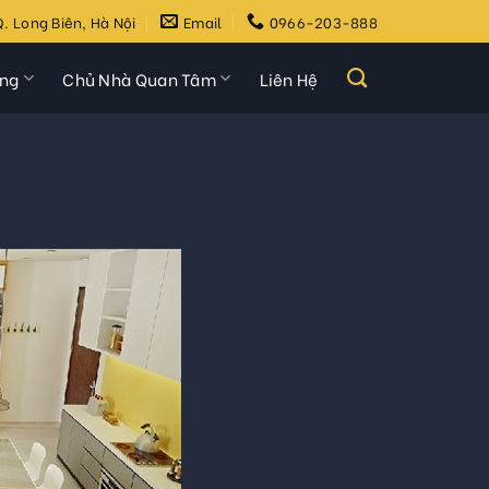
. Long Biên, Hà Nội
Email
0966-203-888
ựng
Chủ Nhà Quan Tâm
Liên Hệ