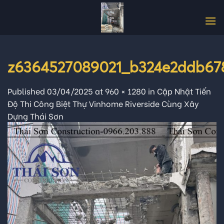
Skip
to
content
z6364527089021_b324e2ddb67
Published
03/04/2025
at
960 × 1280
in
Cập Nhật Tiến
Độ Thi Công Biệt Thự Vinhome Riverside Cùng Xây
Dựng Thái Sơn