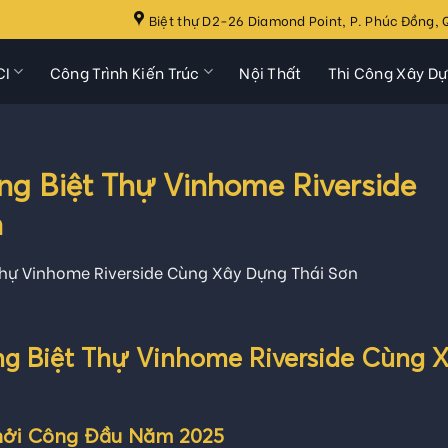
Biệt thự D2-26 Diamond Point, P. Phúc Đồng, Q
CI
Công Trình Kiến Trúc
Nội Thất
Thi Công Xây D
ng Biệt Thự Vinhome Riverside
n
Thự Vinhome Riverside Cùng Xây Dựng Thái Sơn
ng Biệt Thự Vinhome Riverside Cùng 
hởi Công Đầu Năm 2025