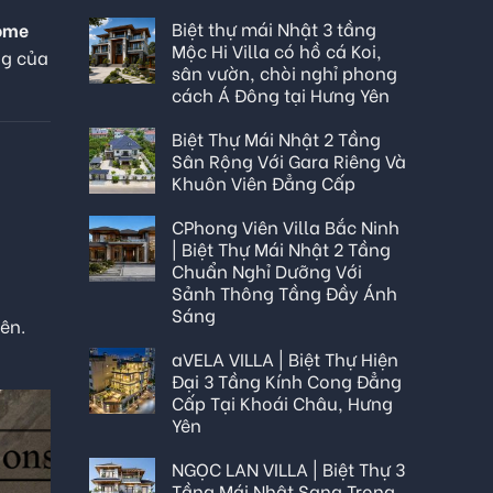
Biệt thự mái Nhật 3 tầng
home
Mộc Hi Villa có hồ cá Koi,
ng của
sân vườn, chòi nghỉ phong
cách Á Đông tại Hưng Yên
Biệt Thự Mái Nhật 2 Tầng
Sân Rộng Với Gara Riêng Và
Khuôn Viên Đẳng Cấp
CPhong Viên Villa Bắc Ninh
| Biệt Thự Mái Nhật 2 Tầng
Chuẩn Nghỉ Dưỡng Với
Sảnh Thông Tầng Đầy Ánh
Sáng
ên.
aVELA VILLA | Biệt Thự Hiện
Đại 3 Tầng Kính Cong Đẳng
Cấp Tại Khoái Châu, Hưng
Yên
NGỌC LAN VILLA | Biệt Thự 3
Tầng Mái Nhật Sang Trọng