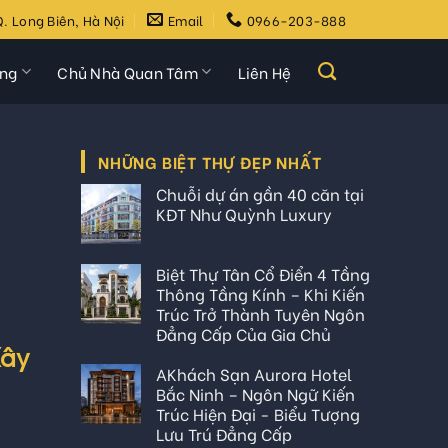
. Long Biên, Hà Nội
Email
0966-203-888
ựng
Chủ Nhà Quan Tâm
Liên Hệ
NHỮNG BIỆT THỰ ĐẸP NHẤT
Chuỗi dự án gần 40 căn tại
KĐT Như Quỳnh Luxury
Biệt Thự Tân Cổ Điển 4 Tầng
Thông Tầng Kính – Khi Kiến
Trúc Trở Thành Tuyên Ngôn
Đẳng Cấp Của Gia Chủ
Xây
AKhách Sạn Aurora Hotel
Bắc Ninh – Ngôn Ngữ Kiến
Trúc Hiện Đại - Biểu Tượng
Lưu Trú Đẳng Cấp