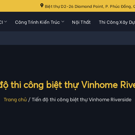
Biệt thự D2-26 Diamond Point, P. Phúc Đồng, Q
CI
Công Trình Kiến Trúc
Nội Thất
Thi Công Xây D
độ thi công biệt thự Vinhome Riv
Trang chủ
/
Tiến độ thi công biệt thự Vinhome Riverside