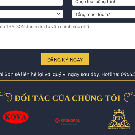
ĐĂNG KÝ NGAY
i Sơn sẽ liên hệ lại với quý vị ngay sau đây. Hotline: 0966
ĐỐI TÁC CỦA CHÚNG TÔI