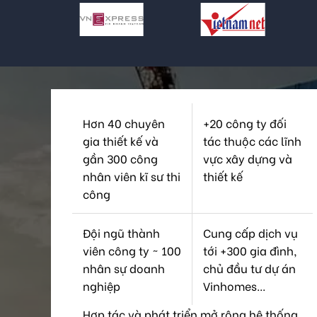
Hơn 40 chuyên
+20 công ty đối
gia thiết kế và
tác thuộc các lĩnh
gần 300 công
vực xây dựng và
nhân viên kĩ sư thi
thiết kế
công
Đội ngũ thành
Cung cấp dịch vụ
viên công ty ~ 100
tới +300 gia đình,
nhân sự doanh
chủ đầu tư dự án
nghiệp
Vinhomes...
Hợp tác và phát triển mở rộng hệ thống