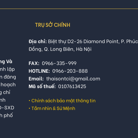
TRỤ SỞ CHÍNH
Địa chỉ:
Biệt thự D2-26 Diamond Point, P. Phúc
Đồng, Q. Long Biên, Hà Nội
ng Và
FAX:
0966-335-999
nh lập
HOTLINE:
0966-203-888
ận đăng
Email:
thaisontci@gmail.com
ế hoạch
Mã số thuế:
0107613425
g chỉ
anh
•
Chính sách bảo mật thông tin
QĐ-SXD
•
Tầm nhìn & Sứ Mệnh
h phố