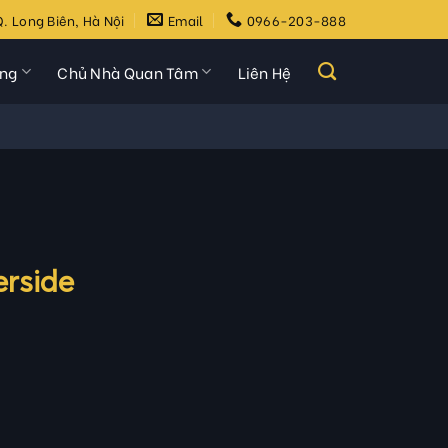
. Long Biên, Hà Nội
Email
0966-203-888
ựng
Chủ Nhà Quan Tâm
Liên Hệ
erside