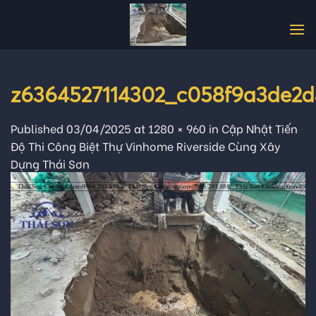
Skip
to
content
z6364527114302_c058f9a3de2d
Published
03/04/2025
at
1280 × 960
in
Cập Nhật Tiến
Độ Thi Công Biệt Thự Vinhome Riverside Cùng Xây
Dựng Thái Sơn