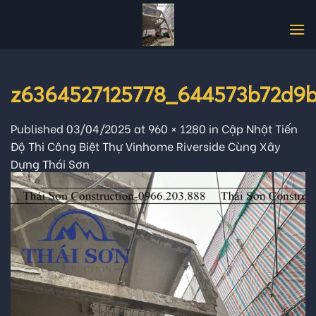
Skip
to
content
z6364527125778_644573b72d9
Published
03/04/2025
at
960 × 1280
in
Cập Nhật Tiến
Độ Thi Công Biệt Thự Vinhome Riverside Cùng Xây
Dựng Thái Sơn